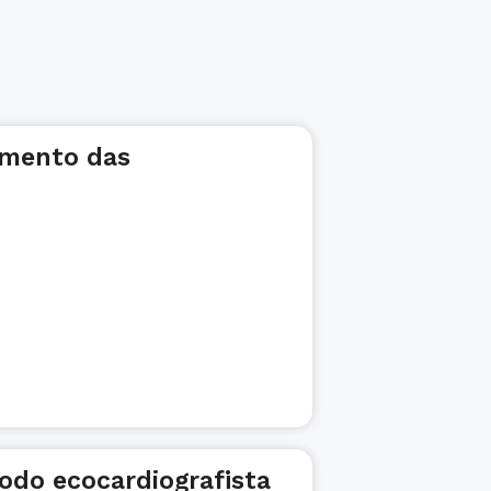
amento das
todo ecocardiografista