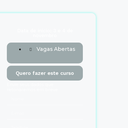
Data de início: 3 e 4 de
novembro
Vagas Abertas
Quero fazer este curso
Envie seus dados que
retonaremos em breve