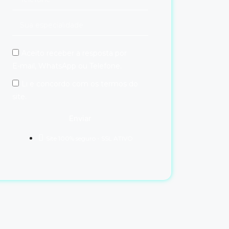
Aceito receber a resposta por
E-mail, WhatsApp ou Telefone.
Li e concordo com os termos do
site.
Enviar
Site 100% seguro - SSL ATIVO