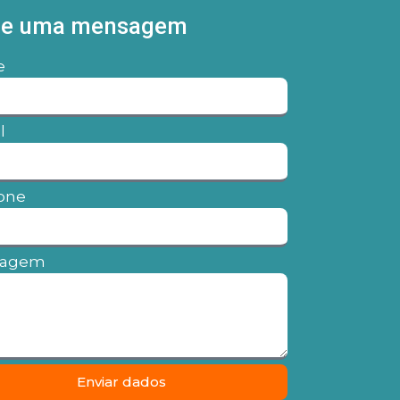
ie uma mensagem
e
l
one
sagem
Enviar dados